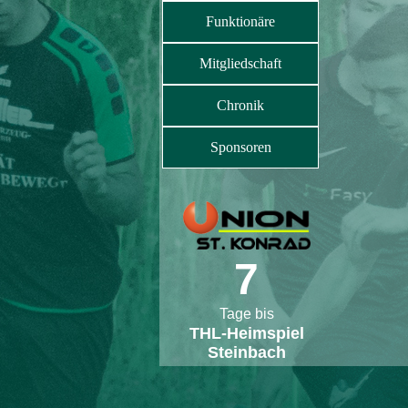
Funktionäre
Mitgliedschaft
Chronik
Sponsoren
7
Tage bis
THL-Heimspiel
Steinbach