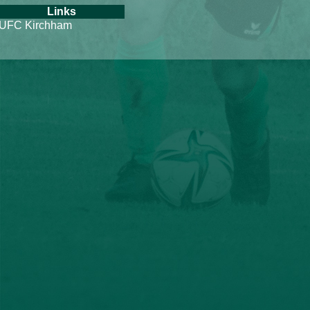
Links
UFC Kirchham