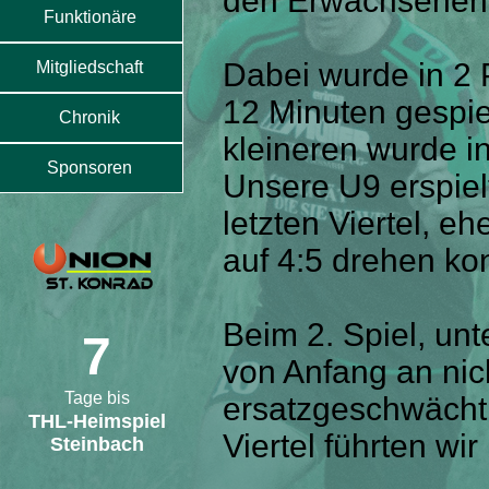
den Erwachsenen
Funktionäre
Dabei wurde in 2 
Mitgliedschaft
12 Minuten gespie
Chronik
kleineren wurde in
Sponsoren
Unsere U9 erspiel
letzten Viertel, e
auf 4:5 drehen ko
Beim 2. Spiel, unt
7
von Anfang an ni
Tage bis
ersatzgeschwächt 
THL-Heimspiel
Viertel führten wi
Steinbach