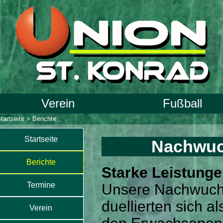
Verein
Fußball
tartseite
>
Berichte
Startseite
Nachwuc
Berichte
Starke Leistung
Termine
Unsere Nachwuch
duellierten sich al
Verein