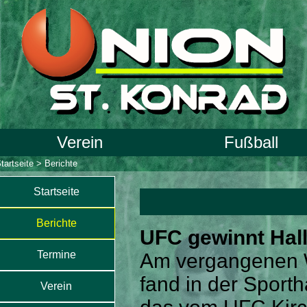
Verein
Fußball
tartseite
>
Berichte
Startseite
Berichte
UFC gewinnt Hal
Termine
Am vergangenen
fand in der Sporth
Verein