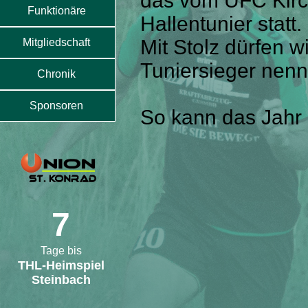
das vom UFC Kirc
Funktionäre
Hallentunier statt.
Mit Stolz dürfen w
Mitgliedschaft
Tuniersieger nen
Chronik
Sponsoren
So kann das Jahr
7
Tage bis
THL-Heimspiel
Steinbach