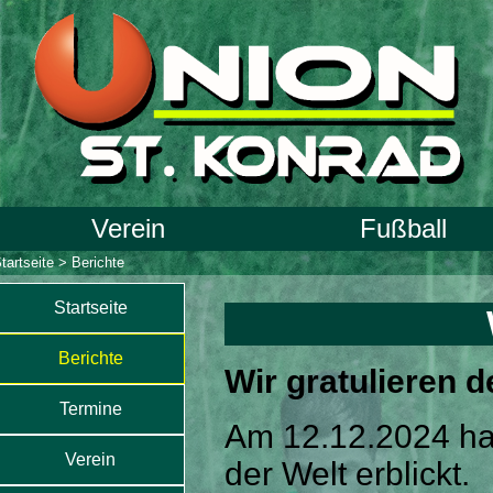
Verein
Fußball
tartseite
>
Berichte
Startseite
Berichte
Wir gratulieren d
Termine
Am 12.12.2024 hat
Verein
der Welt erblickt.