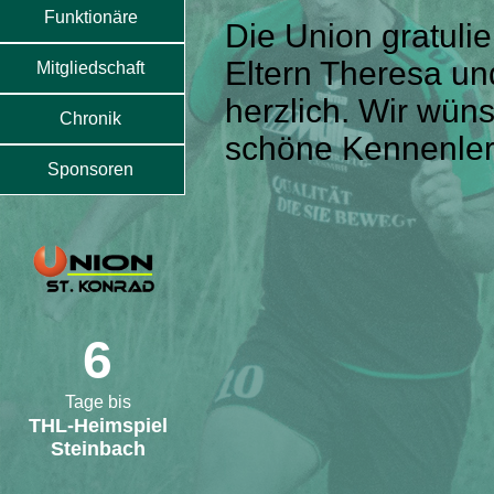
Funktionäre
Die Union gratulie
Eltern Theresa un
Mitgliedschaft
herzlich. Wir wün
Chronik
schöne Kennenler
Sponsoren
6
Tage bis
THL-Heimspiel
Steinbach