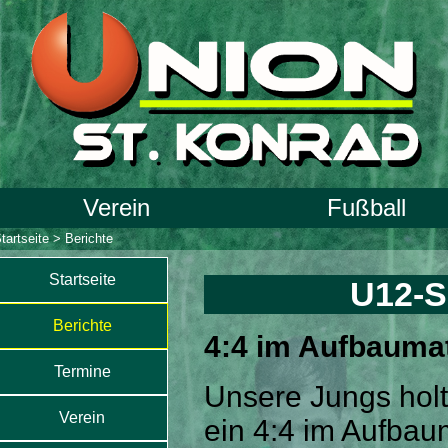
Verein
Fußball
tartseite
>
Berichte
Startseite
U12-S
Berichte
4:4 im Aufbauma
Termine
Unsere Jungs hol
Verein
ein 4:4 im Aufba