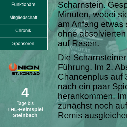
Scharnstein. Gesp
Funktionäre
Minuten, wobei si
Mitgliedschaft
am Anfang etwas 
Chronik
ohne absolvierten
auf Rasen.
Sponsoren
Die Scharnsteiner
Führung. Im 2. Ab
Chancenplus auf 3
nach ein paar Spi
4
herankommen. Im 
Tage bis
zunächst noch auf
THL-Heimspiel
Remis ausgleiche
Steinbach